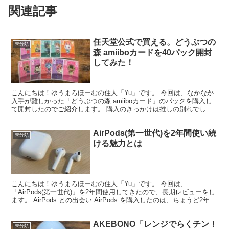
関連記事
任天堂公式で買える。どうぶつの
未分類
森 amiiboカードを40パック開封
してみた！
こんにちは！ゆうまろほーむの住人「Yu」です。 今回は、なかなか
入手が難しかった「どうぶつの森 amiiboカード」のパックを購入し
て開封したのでご紹介します。 購入のきっかけは推しの別れでし
た。 今回、amiiboカードを購入するきっかけ...
AirPods(第一世代)を2年間使い続
未分類
ける魅力とは
こんにちは！ゆうまろほーむの住人「Yu」です。 今回は、
「AirPods(第一世代)」を2年間使用してきたので、長期レビューをし
ます。 AirPods との出会い AirPods を購入したのは、ちょうど2年前
です。 PayPayの最初の1...
AKEBONO「レンジでらくチン！
未分類