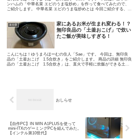
ンハムの「中華名菜 エビのうま塩炒め」を作って食べてみたので、
ご紹介します。 中華名菜 エビのうま塩炒めとは 今回ご紹介する、ニ
ッポンハムの「中華名菜 エビのうま塩炒め」は、3...
家にあるお米が生まれ変わる！？
未分類
無印良品の「土釜おこげ」で炊い
たご飯が美味しすぎる！
こんにちは！ゆうまろほーむの住人「Sae」です。 今回は、無印良
品の「土釜おこげ 1.5合炊き」をご紹介します。 商品の詳細 無印良
品の「土釜おこげ 1.5合炊き」は、直火で手軽に炊飯ができる土鍋
です。 商品の仕様は、以下の通りです。 重量...
おしらせ
【自作PC】IN WIN A1PLUSを使って
mini-ITXのゲーミングPCを組んでみた。
【インテル第10世代】