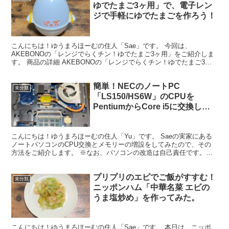
ゆでたまご3ヶ用」で、電子レン
ジで手軽にゆでたまごを作ろう！
こんにちは！ゆうまろほーむの住人「Sae」です。 今回は、
AKEBONOの「レンジでらくチン！ゆでたまご3ヶ用」をご紹介しま
す。 商品の詳細 AKEBONOの「レンジでらくチン！ゆでたまご3ヶ
用」は、ゆでたまごを固ゆでも半熟も思いのままに、...
簡単！NECのノートPC
未分類
「LS150/HS6W」のCPUを
PentiumからCore i5に交換して
みた！
こんにちは！ゆうまろほーむの住人「Yu」です。 Saeの実家にある
ノートパソコンのCPU交換とメモリーの増設をしてみたので、その
方法をご紹介します。 ※なお、パソコンの改造は自己責任です。メ
ーカー保証も切れる可能性もあります。本記事は参考ま...
プリプリのエビでご飯がすすむ！
未分類
ニッポンハム「中華名菜 エビの
うま塩炒め」を作ってみた。
こんにちは！ゆうまろほーむの住人「Sae」です。 本日は、ニッポ