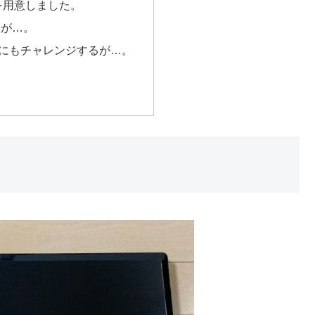
i7を用意しました。
るが…。
搭載にもチャレンジするが…。