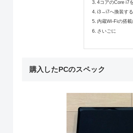
4コアのCore 
i3→i7へ換装す
内蔵Wi-Fiの
さいごに
購入したPCのスペック